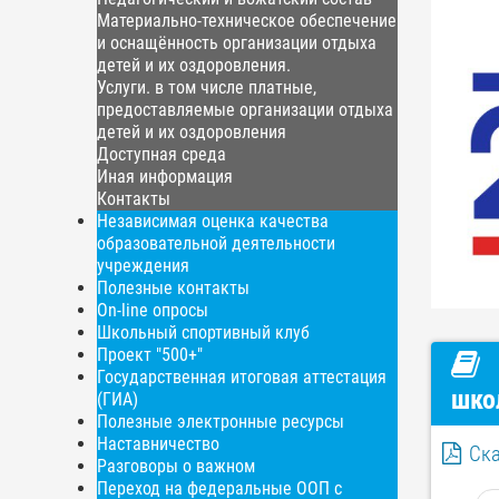
Материально-техническое обеспечение
и оснащённость организации отдыха
детей и их оздоровления.
Услуги. в том числе платные,
предоставляемые организации отдыха
детей и их оздоровления
Доступная среда
Иная информация
Контакты
Независимая оценка качества
образовательной деятельности
учреждения
Полезные контакты
On-line опросы
Школьный спортивный клуб
Проект "500+"
Государственная итоговая аттестация
шко
(ГИА)
Полезные электронные ресурсы
Наставничество
Ска
Разговоры о важном
Переход на федеральные ООП с