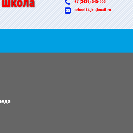
 школа
+7 (3439) 545-505
school14_ku@mail.ru
реда