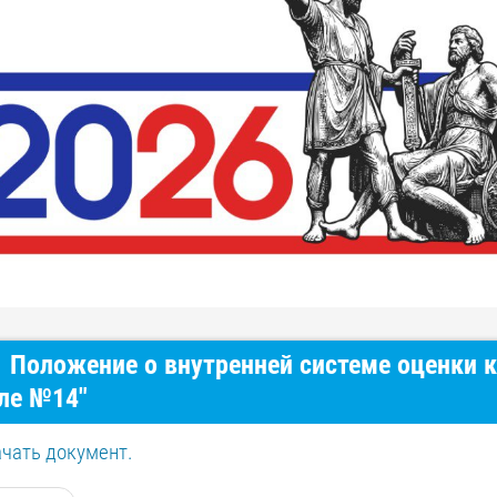
Положение о внутренней системе оценки к
ле №14"
чать документ.