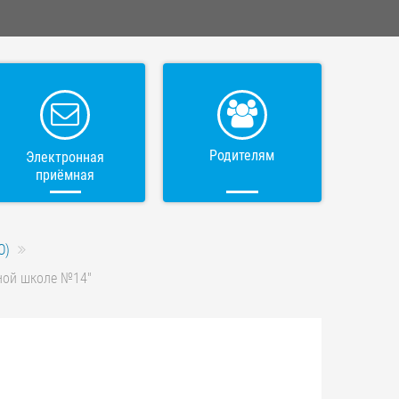
Родителям
Электронная
приёмная
О)
ной школе №14"