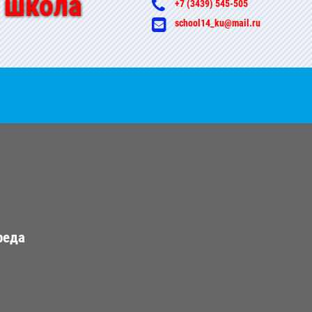
 школа
+7 (3439) 545-505
school14_ku@mail.ru
реда